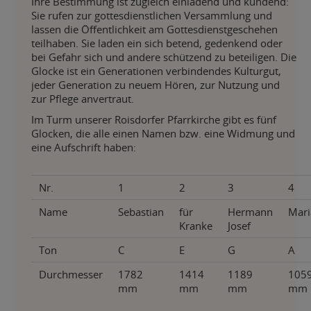
Ihre Bestimmung ist zugleich einladend und kündend:
Sie rufen zur gottesdienstlichen Versammlung und
lassen die Öffentlichkeit am Gottesdienstgeschehen
teilhaben. Sie laden ein sich betend, gedenkend oder
bei Gefahr sich und andere schützend zu beteiligen. Die
Glocke ist ein Generationen verbindendes Kulturgut,
jeder Generation zu neuem Hören, zur Nutzung und
zur Pflege anvertraut.
Im Turm unserer Roisdorfer Pfarrkirche gibt es fünf
Glocken, die alle einen Namen bzw. eine Widmung und
eine Aufschrift haben:
Nr.
1
2
3
4
Name
Sebastian
für
Hermann
Mari
Kranke
Josef
Ton
C
E
G
A
Durchmesser
1782
1414
1189
105
mm
mm
mm
mm