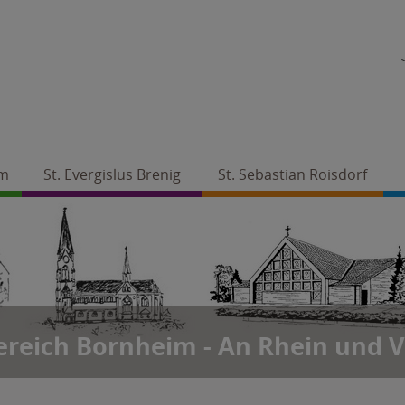
im
St. Evergislus Brenig
St. Sebastian Roisdorf
ereich Bornheim - An Rhein und V